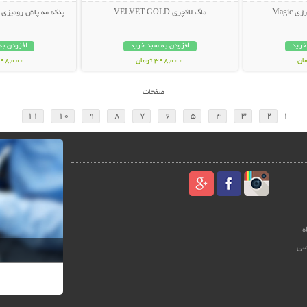
Magi
ماگ لاکچری VELVET GOLD
پنکه مه پاش رومیزی AIR COOLER FAN
خرید
افزودن به سبد خرید
افزودن به
398,000 تومان
1,698,000 ت
صفحات
11
10
9
8
7
6
5
4
3
2
1
ه
صی