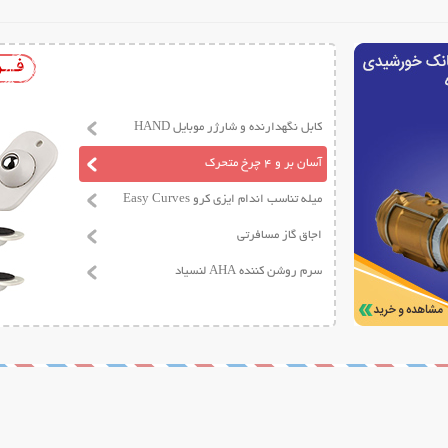
کابل نگهدارنده و شارژر موبایل HAND
آسان بر و 4 چرخ متحرک
میله تناسب اندام ایزی کرو Easy Curves
اجاق گاز مسافرتی
سرم روشن کننده AHA لنسیاد