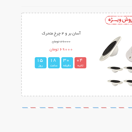
میله تناسب اندام ایزی کرو Easy Curves
298000 تومان
139000 تومان
1
5
1
8
3
0
0
3
ثانیه
دقیقه
ساعت
روز
4