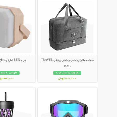
ساک مسافرتی لباس و کفش برزنتی TRAVEL
چراغ LED شارژی Camping Lights
BAG
افزودن به سبد خرید
افزودن به سبد 
598,000 تومان
448,000 تومان
نمایش توضیحات بیشتر
نمایش توضیحات 