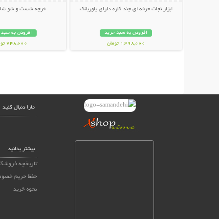
ابزار نجات حرفه ای چند کاره دارای پاوربانک
فرچه شست و شو شارژی c
افزودن به سبد خرید
افزودن به سبد 
1,498,000 تومان
748,000 تومان
مارا دنبال کنید
بیشتر بدانید
تاریخچه فروشگا
حفظ حریم خصو
نحوه خرید