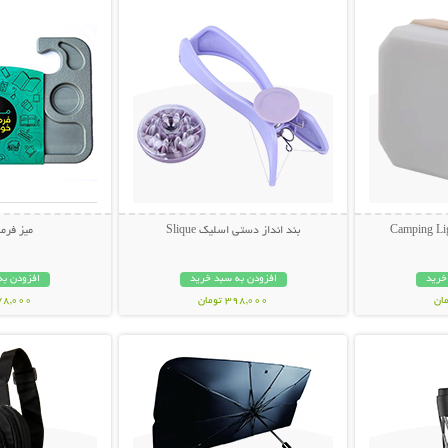
بند انداز دستی اسلیک Slique
میز فرم
خرید
افزودن به سبد خرید
افزودن به
398,000 تومان
478,000 تو
بیشتر
نمایش توضیحات بیشتر
نمایش توضی