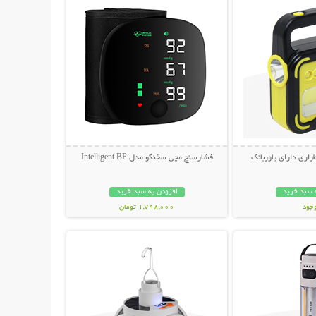
راری دارای پاوربانک
فشارسنج مچی سخنگو مدل Intelligent BP
 سبد خرید
افزودن به سبد خرید
وجود
1,798,000 تومان
حات بیشتر
نمایش توضیحات بیشتر
مان