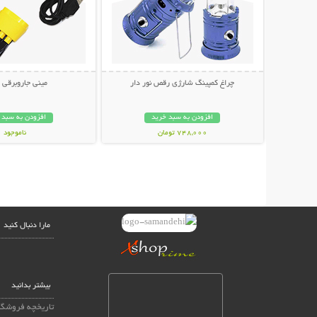
چراغ کمپینگ شارژی رقص نور دار
مینی جاروبرقی USB
افزودن به سبد خرید
افزودن به سبد 
748,000 تومان
ناموجود
238,000 تومان
مارا دنبال کنید
بیشتر بدانید
تاریخچه فروشگا