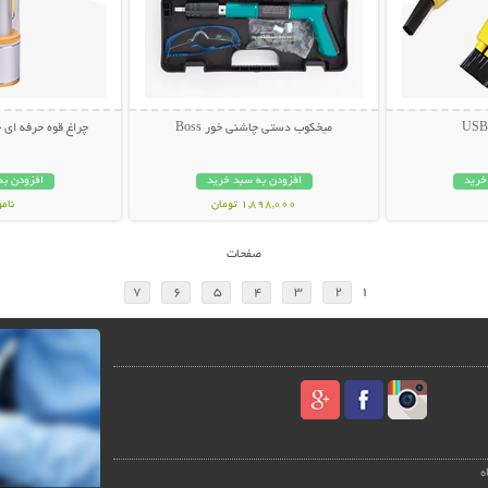
میخکوب دستی چاشنی خور Boss
چراغ قوه حرفه ای چندکار
خرید
افزودن به سبد خرید
افزودن به
1,898,000 تومان
نام
798,000 تو
صفحات
7
6
5
4
3
2
1
ه