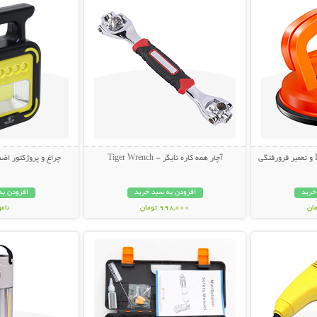
آچار همه کاره تایگر - Tiger Wrench
چراغ و پروژکتور اضط
خرید
افزودن به سبد خرید
افزودن به
998,000 تومان
نام
بیشتر
نمایش توضیحات بیشتر
نمایش توضی
998,000 تو