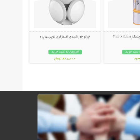
ه YESNICE
چراغ خورشیدی اضطراری توپی 5 پره
 سبد خرید
افزودن به سبد خرید
وجود
998,000 تومان
مان