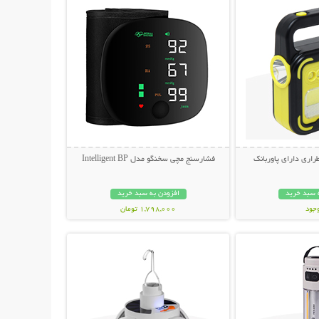
راری دارای پاوربانک
فشارسنج مچی سخنگو مدل Intelligent BP
 سبد خرید
افزودن به سبد خرید
وجود
1,798,000 تومان
حات بیشتر
نمایش توضیحات بیشتر
مان