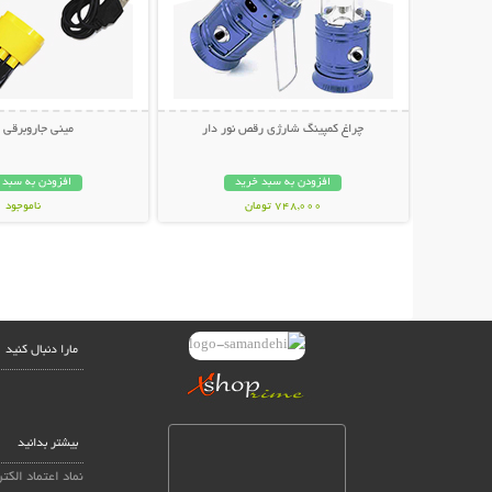
چراغ کمپینگ شارژی رقص نور دار
مینی جاروبرقی USB
افزودن به سبد خرید
افزودن به سبد 
748,000 تومان
ناموجود
238,000 تومان
مارا دنبال کنید
بیشتر بدانید
نماد اعتماد الکت