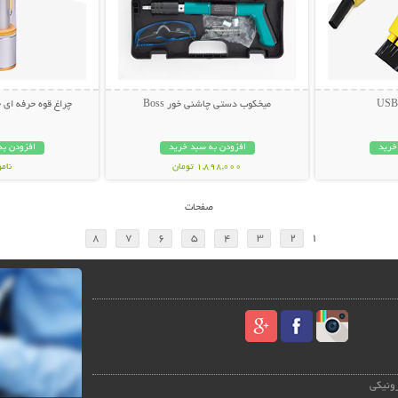
میخکوب دستی چاشنی خور Boss
چراغ قوه حرفه ای چندکار
خرید
افزودن به سبد خرید
افزودن به
1,898,000 تومان
نام
798,000 تو
صفحات
8
7
6
5
4
3
2
1
رونیکی