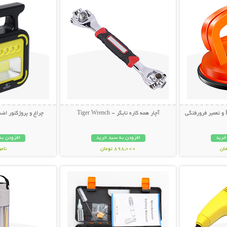
آچار همه کاره تایگر - Tiger Wrench
چراغ و پروژکتور اضط
خرید
افزودن به سبد خرید
افزودن به
898,000 تومان
نام
بیشتر
نمایش توضیحات بیشتر
نمایش توضی
998,000 تو