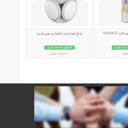
ه YESNICE
چراغ خورشیدی اضطراری توپی 5 پره
 سبد خرید
افزودن به سبد خرید
وجود
998,000 تومان
مان