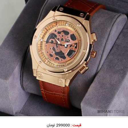
قیمت :
299000 تومان