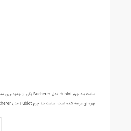
قهوه ای عرضه شده است. ساعت بند چرم Hublot مدل Bucherer نو آوری و طرح لاکچری آن مورد توجه آقایان شیک پوش قرار گرفته است.