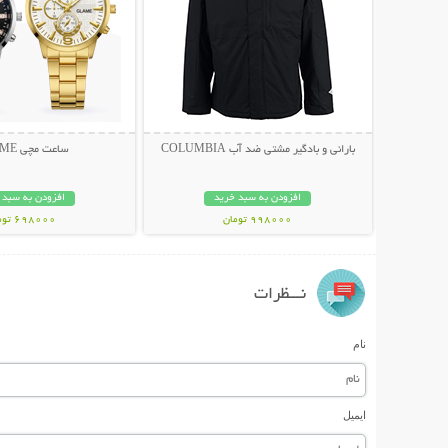
بارانی و بادگیر مشتی ضد آب COLUMBIA
ساعت مچی GLAME
افزودن به سبد خرید
افزودن به سبد 
998000 تومان
698000 تومان
نـــظرات
نام
ایمیل