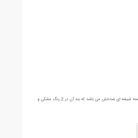
ساعت بند چرم Hublot مدل Bucherer یکی از جدیدترین مدل های عرضه شده کمپانی معتبر HUBLOT می باشد. این ساعت بسیار با کیفیت و صفحه شیشه ای ضدخش می باشد که بند آن در 2 رنگ مشکی و