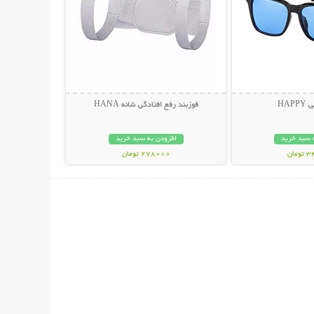
HAP
قوزبند رفع افتادگی شانه HANA
 سبد خرید
افزودن به سبد خرید
مان
278000 تومان