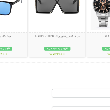
عینک آفتابی لاکچری LOUIS VUITTON
عینک آفتابی PY
خرید
افزودن به سبد خرید
افزودن به
348000 تومان
348000 تو