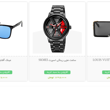
ساعت مچی رینگی اسپرت SKMEI
عینک آفتابی PY
خرید
افزودن به سبد خرید
افزودن به
1298000 تومان
348000 تو