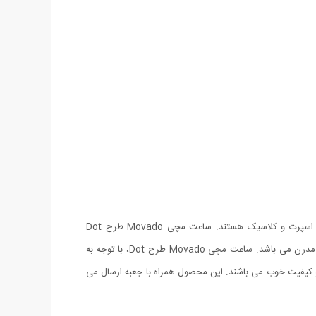
شرکت Movado، یکی از تولیدکنندگان ساعت‌های مچی با طرح‌های خاص و زیبا است. ساعت های ساخت این شرکت ساعت‌هایی دارای طرحی اسپرت و کلاسیک هستند. ساعت مچی Movado طرح Dot
جديدترين محصول كمپاني محبوب موادو مي باشد. اين ساعت با شكل و شمايلي متفاوت و طلایی رنگ ، جزو خانواده‌ی ساعت‌های مچی با طراحی مدرن می باشد. ساعت مچی Movado طرح Dot، با توجه به
کیفیت خوب می باشند. این محصول همراه با جعبه ارسال می