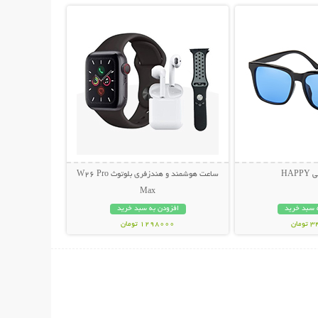
HAP
ساعت هوشمند و هندزفری بلوتوث W26 Pro
Max
 سبد خرید
افزودن به سبد خرید
مان
1298000 تومان