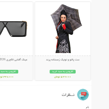
ست پالتو و تونیک زمستانه پرند
عینک آفتابی لاکچری LOUIS VUITTON
افزودن به سبد خرید
افزودن به سبد 
599000 تومان
348000 تومان
نـــظرات
نام