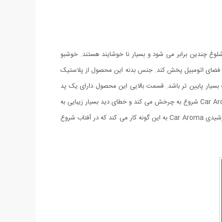
شلوغ چندین برابر می شود و بسیار نا خوشایند هستند. خوشبو
 خود را در فضای اتومبیل پخش کند. جنس بدنه این محصول از پلاستیک
به بسیار پایین تر باشد. قسمت بالایی این محصول دارای یک پد
خورشیدی می باشد و بر روی آن دو حلقه بر روی هم قرار دارد. زمانی که نور خورشید به صفحه خورشیدی این محصول می تابد این خوشبو کننده Car Aroma شروع به چرخش می کند و خطای دید بسیار زیبایی به
وجود می آورد. داخل پک محصول چسب قرار گرفته که می توانید با استفاده از آن این خوشبو کنند را بر روی سطوح صاف بچسبانید. خوشبو کننده خورشیدی Car Aroma به این گونه کار می کند که در آفتاب شروع