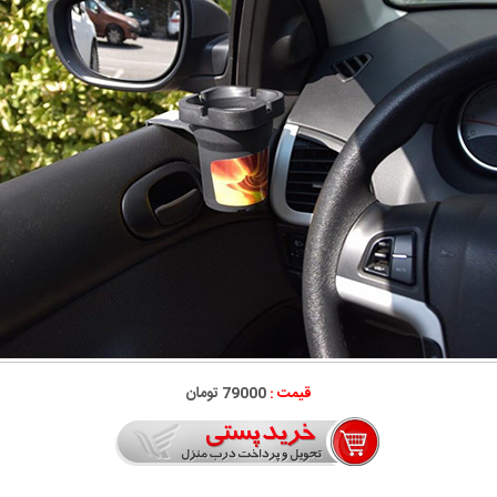
قیمت :
79000 تومان