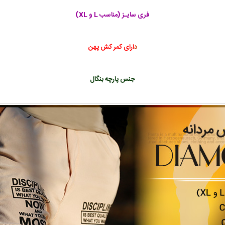
فری سایـز (مناسب L و XL)
د
ارای کمر کش پهن
جنس پارچه بنگال