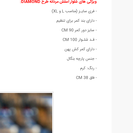
ویژگی های شلوار اسلش مردانه طرح DIAMOND
:
-
فری سایـز (مناسب L و XL)
- دارای بند کمر برای تنظیم
- سایز دور کمر 90 CM
- قـد شلـوار 100 CM
- دارای کمر کش پهن
- جنس پارچه بنگال
- رنگ: کرم
- فاق 38 CM