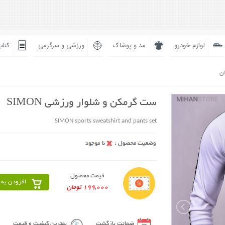
لوازم خودرو
مد و پوشاک
ورزشی و سرگرمی
کتاب
ان
ست گرمکن و شلوار ورزشی SIMON
SIMON sports sweatshirt and pants set
قیمت محصول
افزودن به 
199,000 تومان
ضمانت بازگشت
بهترین کیفیت و قیمت