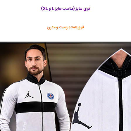
فری سایز (مناسب سایز L و XL)
فوق العاده راحت و مدرن