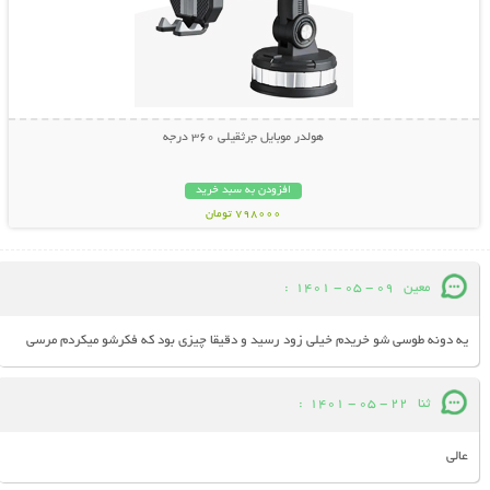
هولدر موبایل جرثقیلی 360 درجه
افزودن به سبد خرید
798000 تومان
معین
09 - 05 - 1401
:
یه دونه طوسی شو خریدم خیلی زود رسید و دقیقا چیزی بود که فکرشو میکردم مرسی
ثنا
22 - 05 - 1401
:
عالی