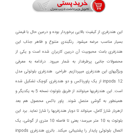
این هندزفری از کیفیت بالایی برخوردار بوده و درعین حال با قیمتی
بسیار مناسب عرضه میشود. رنگبندی متنوع و ظاهر جذاب این
هندزفری باعث محبوبیت آن دربین کاربران شده است و یکی از
محصولات جانبی پرطرفدار به شمار میرود. درادامه به معرفی
ویژگیهای این هندزفری میپردازیم. طراحی هندزفری بلوتوثی مدل
inpods 12 از یک پاورباکس و دو هندزفری کوچک تشکیل شده
است. این هندزفریها میتوانند از طریق بلوتوث نسخه 5 به یکدیگر و
همینطور به گوشی متصل شوند. پاور باکس محصول هم بعد
ازهربار شارژ کامل، میتواند تا دوبار هندزفریها را شارژ نماید. برد این
بلوتوث به 10 متر میرسد؛ یعنی تا فاصله 10 متری از گوشی، یک
اتصال بلوتوثی پایدار را پشتیبانی میکند. باتری هندزفری inpods