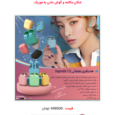
امکان مکالمه و گوش دادن به موزیک
قیمت :
498000 تومان