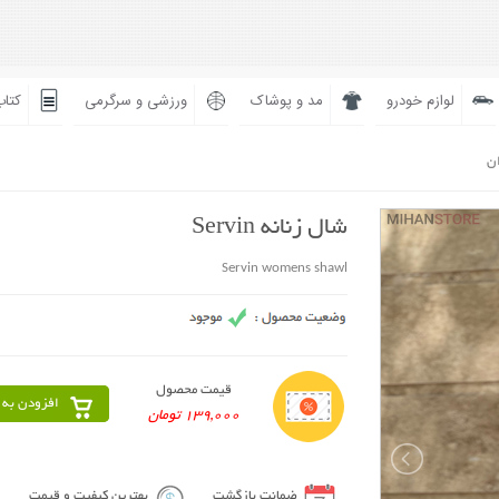
لوازم خودرو
مد و پوشاک
ورزشی و سرگرمی
کتاب
ان
شال زنانه Servin
Servin womens shawl
قیمت محصول
افزودن به 
139,000 تومان
ضمانت بازگشت
بهترین کیفیت و قیمت