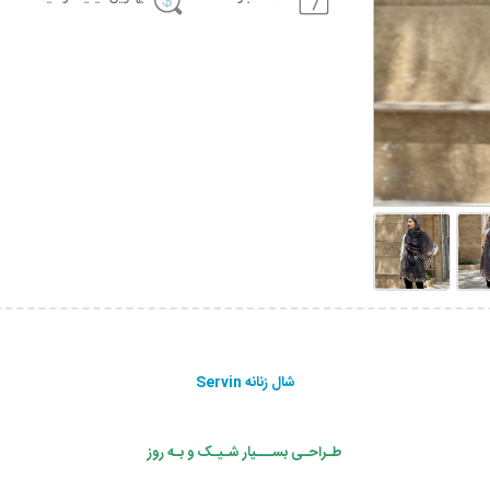
شال زنانه Servin
طـراحـی بســـیار شـیـک و بـه روز