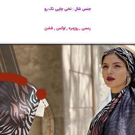
جنس شال : نخی چاپی تک رو
رسمی , روزمره , لوکس , فشن