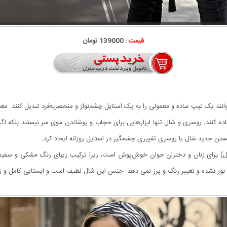
قیمت :
139000 تومان
 یک تیپ ساده و معمولی را به یک استایل چشم‌نواز و منحصربه‌فرد تبدیل کنند. معمول
اده کنند. روسری و شال تنها ابزارهایی برای حجاب و پوشاندن موی سر نیستند بلکه اگ
تن جدید شال یا روسری تغییری چشمگیر در استایل روزانه ایجاد کرد.
ا که (ترند سال) برای زنان و دختران جوان خوش‌پوش است، زیرا ترکیب زیبای رنگ مشکی و 
بور نشده و تغییر رنگ و پرز نمی دهد. جنس این شال لطیف است و ایستایی کامل و زیب