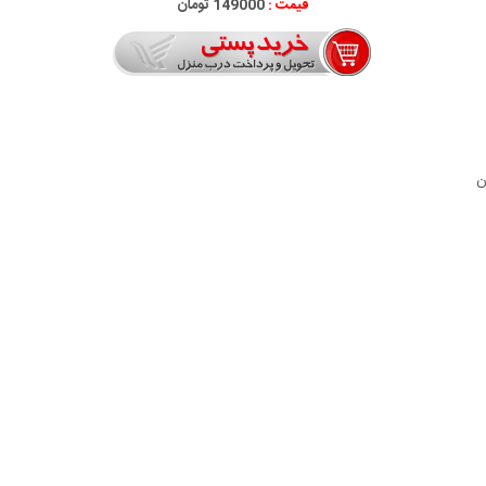
قیمت :
149000 تومان
ن