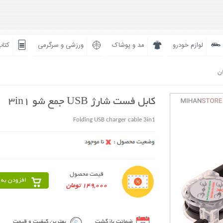
لوازم خودرو
مد و پوشاک
ورزشی و سرگرمی
کتاب
ان
کابل فست شارژ USB جمع شو 3in1
Folding USB charger cable 3in1
قیمت محصول
افزودن به 
149,000 تومان
ضمانت بازگشت
بهترین کیفیت و قیمت