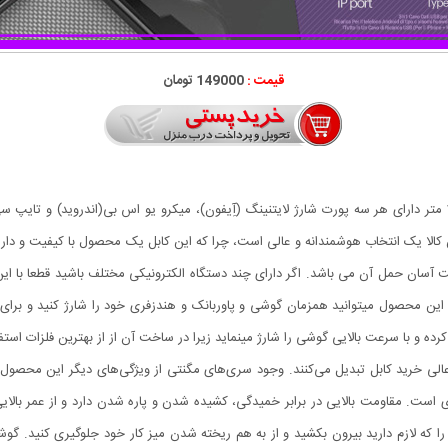
قیمت :
149000 تومان
کابل فست شارژ USB جمع شو 3in1 توان 3.0 آمپر با طول 1 متر دارای هر سه پورت شارژ لایتنینگ (آِیفون)، میکرو یو
 آسان حمل آن می باشد. اگر دارای چند دستگاه الکترونیکی مختلف باشید قطعا با این 
مک این محصول میتوانید همزمان گوشی و پاوربانک و هندزفری خود را شارژ کنید و برا
رده و با سرعت بالایی گوشی را شارژ مینماید زیرا در ساخت آن از از بهترين فلزات است
ی عالی خرید کابل تبدیل می‌کنند. وجود سری‌های مگنتی از ویژگی‌های دیگر این محصول 
 نیز تخت و نواری است. مقاومت بالایی در برابر خمیدگی، کشیده شدن و پاره شدن دارد و از عمر 
را که لازم دارید بیرون بکشید و از به هم ریخته شدن میز کار خود جلوگیری کنید. گوشی