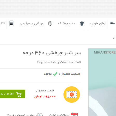
لوازم خودرو
مد و پوشاک
ورزشی و سرگرمی
کتاب
ان
سر شیر چرخشی 360 درجه
360 Degree Rotating Valve Head
قیمت محصول
افزودن به 
198,000 تومان
ضمانت بازگشت
بهترین کیفیت و قیمت