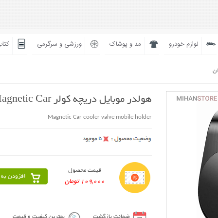
لوازم خودرو
مد و پوشاک
ورزشی و سرگرمی
کتاب
ان
هولدر موبایل دریچه کولر Magnetic Car
Magnetic Car cooler valve mobile holder
قیمت محصول
افزودن به 
109,000 تومان
ضمانت بازگشت
بهترین کیفیت و قیمت