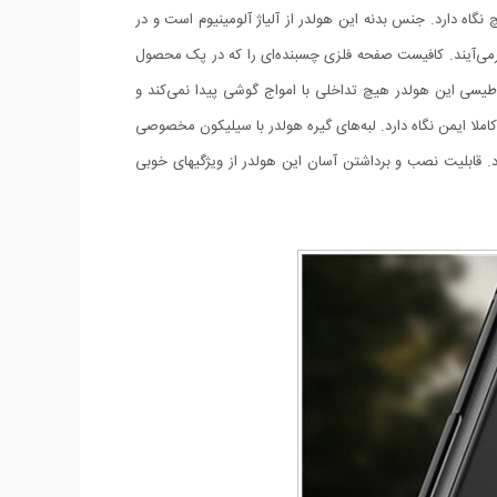
 دریچه کولر Magnetic Car با قابلیت نصب بر روی دریچه کولر خودرو قادر است انواع گوشی‌های موبایل را در بازه اندازه 3.5 تا 7 اینچ نگاه دارد. جنس بدنه این هولدر از آلیاژ آلومینیوم است و در
برمی‌آیند. کافیست صفحه فلزی چسبنده‌ای را که در پک محصول
ناطیسی این هولدر هیچ تداخلی با امواج گوشی پیدا نمی‌کند و
املا ایمن نگاه دارد. لبه‌های گیره هولدر با سیلیکون مخصوصی
رد. قابلیت نصب و برداشتن آسان این هولدر از ویژگیهای خوبی