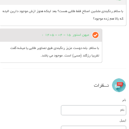
با سلام رنگبندی ملشین اصلاح فقط طلایی هست؟ بعد اینکه هنوز ازش موجود دارین البته
که بالا هم زده موجود؟
میهن استور
15 - 04 - 1405
:
با سلام. بله دوست عزیز رنگبندی طبق تصاویر طلایی یا میشه گفت
تقریبا رزگلد (مسی) است. موجود می باشد.
نـــظرات
نام
ایمیل