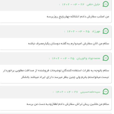
جلیل حلفی
24 - 04 - 1402
:
من امشب سفارش دادم انشالله چهاریاپنج روزبرسه
مهرزاد
25 - 04 - 1402
:
سلام من الان سفارش امیدوارم به گفته دوستان یکبارمصرف نباشه
محمدجواد والوریان
25 - 04 - 1402
:
سلام باتوجه به نظرات استفاده کنندگان توضیحات فروشنده از صداقت مطلوبی برخوردار
نیست میخواستم بخرم ولی چنین بنظر میرسد دارای ایراد میباشد باتشکر
سیدحامدحسینی
26 - 04 - 1402
:
سلام من ماشین ریش تراش سفارش دادم لطفازودبه دست من برسه