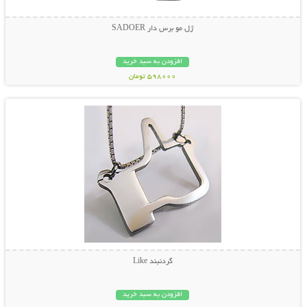
ژل مو برس دار SADOER
افزودن به سبد خرید
598000 تومان
نمایش توضیحات بیشتر
گردنبند Like
افزودن به سبد خرید