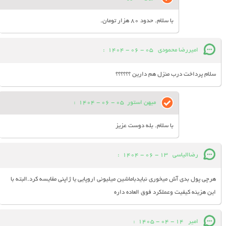
با سلام. حدود 80 هزار تومان.
امیررضا محمودی
05 - 06 - 1404
:
سلام پرداخت درب منزل هم دارین ؟؟؟؟؟؟
میهن استور
05 - 06 - 1404
:
با سلام. بله دوست عزیز
رضاالیاسی
13 - 06 - 1404
:
هرچی پول بدی آش میخوری نبایدباماشین میلیونی اروپایی یا ژاپنی مقایسه کرد.البته با
این هزینه کیفیت وعملکرد فوق العاده داره
امیر
14 - 04 - 1405
: