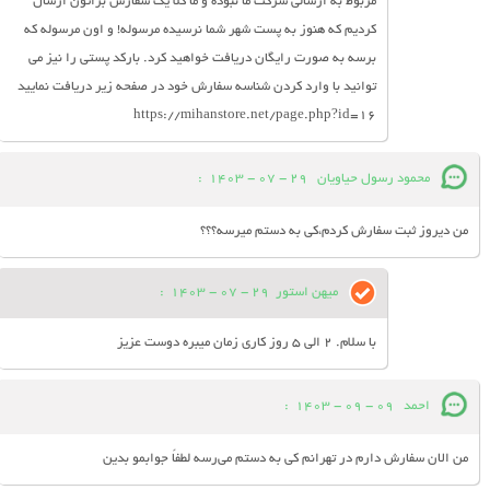
مربوط به ارسالی شرکت ما نبوده و ما کلا یک سفارش براتون ارسال
کردیم که هنوز به پست شهر شما نرسیده مرسوله! و اون مرسوله که
برسه به صورت رایگان دریافت خواهید کرد. بارکد پستی را نیز می
توانید با وارد کردن شناسه سفارش خود در صفحه زیر دریافت نمایید
https://mihanstore.net/page.php?id=16
محمود رسول حیاویان
29 - 07 - 1403
:
من دیروز ثبت سفارش کردم،کی به دستم میرسه؟؟؟
میهن استور
29 - 07 - 1403
:
با سلام. 2 الی 5 روز کاری زمان میبره دوست عزیز
احمد
09 - 09 - 1403
:
من الان سفارش دارم در تهرانم کی به دستم می‌رسه لطفاً جوابمو بدین