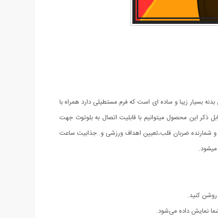
ین مدل های موجود که به نسخه اصلی شباهت زیادی دارد میباشد. ساعت هوشمند مدل T500 دارای طراحی بدنه بسیار زیبا و ساده ای است که فرم مستطیلی دارد همراه با
ل ذکر این محصول میتوانیم با قابلیت اتصال به بلوتوث جهت
 هشدار روزانه،ژیروسکوپ و شمارنده ضربان قلب،تعیین اهداف ورزشی و..جذابیت ساعت