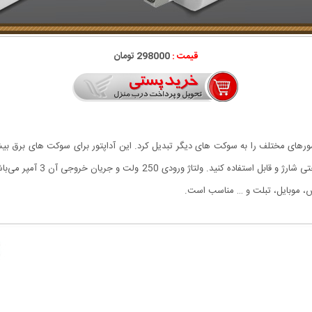
قیمت :
298000 تومان
دنیا که باشید، با این وسیله می