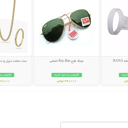
HANA
عینک طرح Ray.Ban خلبانی
ست ساعت دیزل و دستب
خرید
افزودن به سبد خرید
افزودن به
348000 تومان
1098000 تو