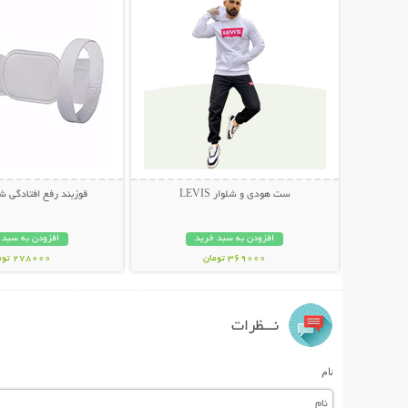
ست هودی و شلوار LEVIS
قوزبند رفع افتادگی شانه 
افزودن به سبد خرید
افزودن به سبد 
369000 تومان
278000 تومان
نـــظرات
نام