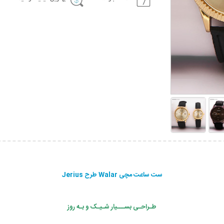
ست ساعت مچی Walar طرح Jerius
طـراحـی بســـیار شـیـک و بـه روز