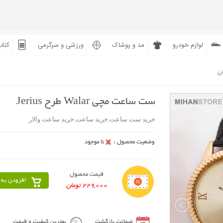
لوازم خودرو
مد و پوشاک
ورزشی و سرگرمی
کتاب
ان
ست ساعت مچی Walar طرح Jerius
خرید ست ساعت,خرید ساعت,خرید ساعت والار
قیمت محصول
افزودن به 
229,000 تومان
ضمانت بازگشت
بهترین کیفیت و قیمت