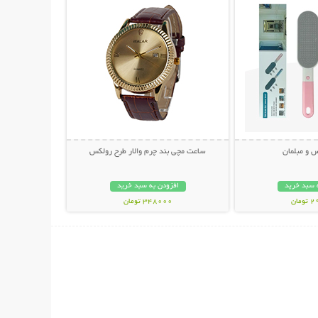
س و مبلمان
ساعت مچی بند چرم والار طرح رولکس
 سبد خرید
افزودن به سبد خرید
مان
348000 تومان