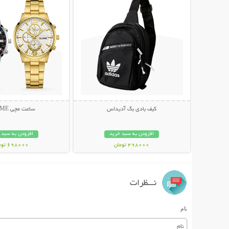
کیف بادی بگ آدیداس
ساعت مچی GLAME
افزودن به سبد خرید
افزودن به سبد 
498000 تومان
698000 تومان
نـــظرات
نام