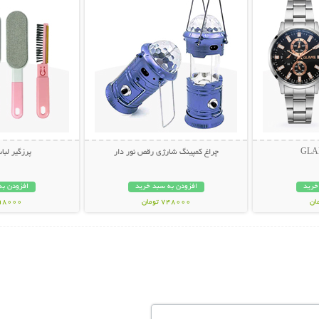
چراغ کمپینگ شارژی رقص نور دار
پرزگیر لبا
خرید
افزودن به سبد خرید
افزودن به
748000 تومان
298000 تو