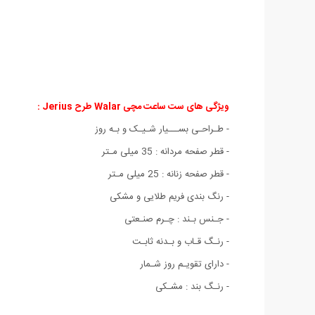
ویژگی های ست ساعت مچی Walar طرح Jerius :
- طـراحـی بســـیار شـیـک و بـه روز
- قطر صفحه مردانه : 35 میلی مـتر
- قطر صفحه زنانه : 25 میلی مـتر
- رنگ بندی فریم طلایی و مشکی
- جـنس بـند : چـرم صنـعتی
- رنـگ قـاب و بـدنه ثابـت
- دارای تقویـم روز شـمار
- رنـگ بند : مشـکی