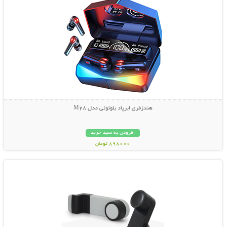
هندزفری ایرپاد بلوتوثی مدل M28
افزودن به سبد خرید
898000 تومان
نمایش توضیحات بیشتر