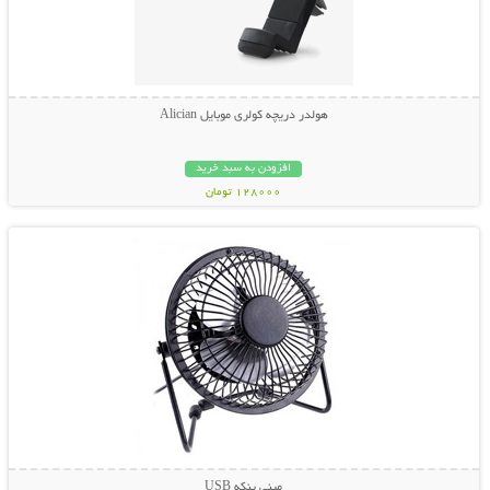
هولدر دریچه کولری موبایل Alician
افزودن به سبد خرید
128000 تومان
نمایش توضیحات بیشتر
مینی پنکه USB