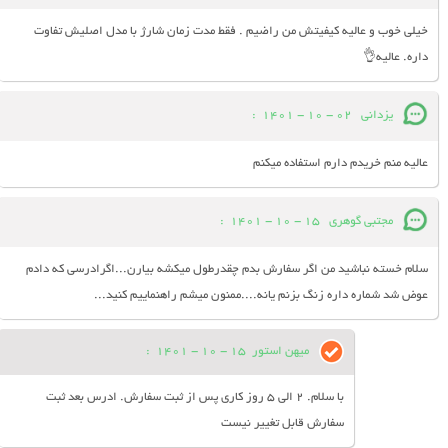
خیلی خوب و عالیه کیفیتش من راضیم . فقط مدت زمان شارژ با مدل اصلیش تفاوت
داره. عالیه👌
یزدانی
02 - 10 - 1401
:
عالیه منم خریدم دارم استفاده میکنم
مجتبی گوهری
15 - 10 - 1401
:
سلام خسته نباشید من اگر سفارش بدم چقدرطول میکشه بیارن...اگرادرسی که دادم
عوض شد شماره داره زنگ بزنم یانه....ممنون میشم راهنماییم کنید...
میهن استور
15 - 10 - 1401
:
با سلام. 2 الی 5 روز کاری پس از ثبت سفارش. ادرس بعد ثبت
سفارش قابل تغییر نیست