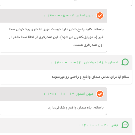
میهن استور
07 - 05 - 1400
:
با سلام. کلید پاسخ دادن دارد دوست عزیز اما کم و زیاد کردن صدا
خیر (با موبایل کنترل می شود). این هندزفری از لحاظ صدا بالاتر از
اون هندزفری هست.
احسان عليزاده جوادیان
13 - 10 - 1400
:
سلام آیا برای تماس صدای واضح و راحتی رو میرسونه
میهن استور
13 - 10 - 1400
:
با سلام. بله صدای واضح و شفافی دارد
جعفر
20 - 01 - 1401
: