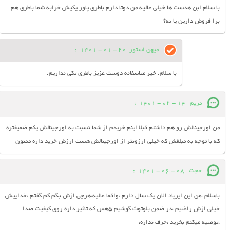
با سلام ابن هدست ها خیلی عالیه من دوتا دارم باطری پاور یکیش خرابه شما باطری هم
برا فروش دارین یا نه؟
میهن استور
20 - 01 - 1401
:
با سلام. خیر متاسفانه دوست عزیز باطری تکی نداریم.
مریم
14 - 02 - 1401
:
من اورجینالش رو هم داشتم قبلا اینم خریدم از شما نسبت به اورجینالش یکم ضعیفتره
که با توجه به مبلغش که خیلی ارزونتر از اورجینالش هست ارزش خرید داره ممنون
حجت
08 - 06 - 1401
:
باسلام ،من این ایرپاد الان یک سال دارم ،واقعا عالیه،هرچی ازش بگم کم گفتم ،خداییش
خیلی ازش راضیم ،در ضمن بلوتوث گوشیم ۵هس که تاثیر داره روی کیفیت صدا
،توصیه میکنم بخرید ،حرف نداره،