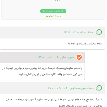
افزودن به سبد خرید
598000 تومان
:
Dalir
12 - 04 - 1400
سلام ببخشید هندزفری اصله؟
میهن استور
12 - 04 - 1400
:
با سلام. های کپی هست دوست عزیز اما بهترین نوع و بهترین کیفیت در
های کپی هست و واقعا تفاوت خاصی با اورجینالش نداره..
محمدحسین صادقیان
06 - 05 - 1400
:
الان کلیدپاسخ وبلندوکم کردن نداره؟ این بااون هندسفری ک توبرترین هاهست خیلی
تفاوت دارن؟بابت تماس وصدای واضح