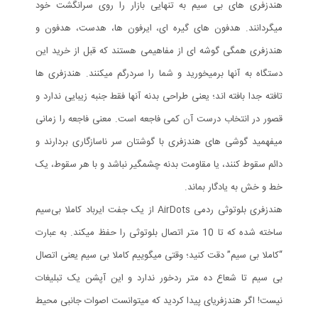
هندزفری های بی سیم به تنهایی بازار را روی سرانگشت خود
میگردانند. هدفون های گیره ای، ایرفون ها، هدست، هدفون و
هندزفری همگی گوشه ای از مفاهیمی هستند که قبل از خرید این
دستگاه به آنها برمیخورید و شما را سردرگم میکنند. هندزفری ها
تافته جدا بافته اند؛ یعنی طراحی بدنه آنها فقط جنبه زیبایی ندارد و
قصور در انتخاب درست آن کمی فاجعه است. معنی فاجعه را زمانی
میفهمید گوشی های هندزفری با گوشتان سر ناسازگاری بردارند و
دائم سقوط کنند، یا مقاومت بدنه چشمگیر نباشد و با هر سقوط، یک
خط و خش به یادگار بماند.
هندزفری بلوتوثی ردمی AirDots از یک جفت ایرباد کاملا بی‌سیم
ساخته شده که تا 10 متر اتصال بلوتوثی را حفظ میکند. به عبارت
“کاملا بی سیم” دقت کنید؛ وقتی میگوییم کاملا بی سیم یعنی اتصال
بی سیم تا شعاع ده متر ردخور ندارد و این آپشن یک تبلیغات
نیست! اگر هندزفری‎ای پیدا کردید که میتوانست اصوات جانبی محیط