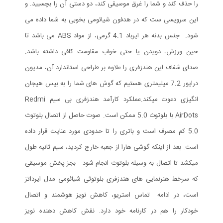
را حذف کند و شما را غرق موسیقی کند، دو دستی آن را بچسبید. و
این سرویسی ست که در هدفون شیائومی بخوبی به شما داده می
شود. جنس بدنه هر ایرباد 4.1 گرمی، از مواد ABS می باشد تا
حین ورزش، دویدن یا حتی خواب مقاومت کافی داشته باشد.
صدای شفاف این هندزفری را علاوه بر طراحی استاندارد آن، مدیون
درایور 7.2 میلیمتری هستیم که گوش های شما را به بیس هیجان
انگیزی دعوت میکند.عملکرد کارآمد هندزفری بی سیم Redmi
AirDots با بلوتوث 5.0 ممکن است. صوت حاصل از اتصال بلوتوث
5.0 کم مصرف است و باتری را تا حدودی مورد عنایت قرار داده
است. بعد از اینکه گوشی هارا از جعبه خارج کردید، سیم ثانیه طول
میکشد تا اتصال به وسیله بلوتوث انجام شود . بجز پخش موسیقی
که سرخط هنرنمایی های هندزفری بلوتوثی شیائومی مدل ایرداتز
است، در ادامه تماس استریو، کاهش نویز هوشمند و اتصال
خودکار را هم در کارنامه خود دارد. نقش کاهش دهنده نویز