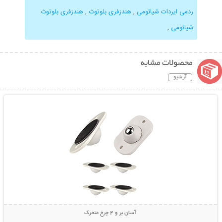
ردمی ایردات شیائومی
,
هندزفری بلوتوث
,
هندزفری بلوتوث
شیائومی
,
محصولات مشابه
آرشیو
نمایش توضیحات بیشتر
آسان بر و 4 چرخ متحرک