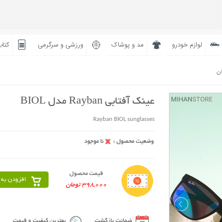
لوازم خودرو
مد و پوشاک
ورزشی و سرگرمی
کتاب
ان
عینک آفتابی Rayban مدل BIOL
Rayban BIOL sunglasses
قیمت محصول
افزودن به 
398,000 تومان
ضمانت بازگشت
بهترین کیفیت و قیمت