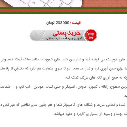
قیمت :
238000 تومان
Comp یا همون جارو USB. با کمک این جارو کوچیک می تونید گرد و غبار بین کلید های کیبورد یا منافذ خاک گرف
قط برای جمع آوری گرد و غبار مناسبه. دو تا سری متفاوت هم داره که یکیش از پلاستی
ه به جمع آوری تکه های بزرگتر کمک کنه.
 جهت تمیز کردن سطوح رایانه ، کیبورد ،ماوس، اسپیکر و حتی تبلت، موبایل ، لپ تاپ و ... شما
د.
 کابل USB به کامپیوتر شما متصل شده و تمامی درزها و شکاف های کامپیوتر شما و هم چنین سایر نقاطی 
بوده و وسیله ای بسیار پر کاربرد و مفید میباشد.